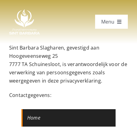
Ga
naar
inhoud
Menu
Over ons
Sint Barbara Slagharen, gevestigd aan
Toekomst
Hoogeveenseweg 25
7777 TA Schuinesloot, is verantwoordelijk voor de
Jes! Bloemen
verwerking van persoonsgegevens zoals
weergegeven in deze privacyverklaring.
Lidmaatschap
Contactgegevens:
Contact
Inschrijven
Home