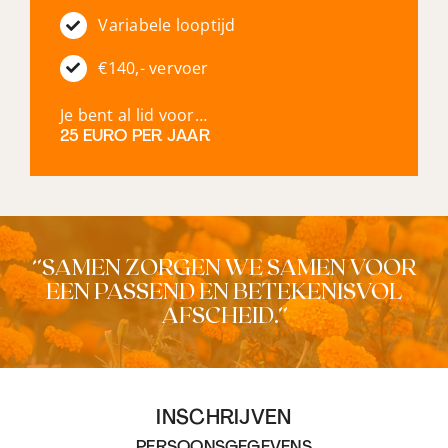
Variabele looptijd
€140,- vervoer
Je bent al lid voor…
25 EURO PER JAAR
‘’SAMEN ZORGEN WE SAMEN VOOR
EEN PASSEND EN BETEKENISVOL
AFSCHEID.’’
INSCHRIJVEN
PERSOONSGEGEVENS