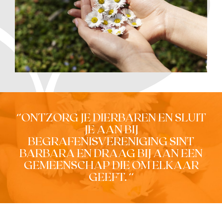
‘’ONTZORG JE DIERBAREN EN SLUIT
JE AAN BIJ
BEGRAFENISVERENIGING SINT
BARBARA EN DRAAG BIJ AAN EEN
GEMEENSCHAP DIE OM ELKAAR
GEEFT. ’’