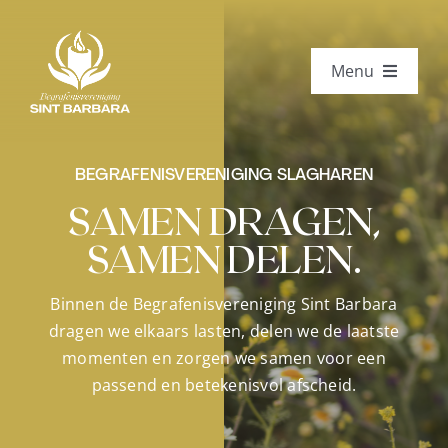
Ga
naar
inhoud
Menu
Over ons
Toekomst
BEGRAFENISVERENIGING SLAGHAREN
SAMEN DRAGEN,
Jes! Bloemen
SAMEN DELEN.
Lidmaatschap
Binnen de Begrafenisvereniging Sint Barbara
Contact
dragen we elkaars lasten, delen we de laatste
momenten en zorgen we samen voor een
Inschrijven
passend en betekenisvol afscheid.