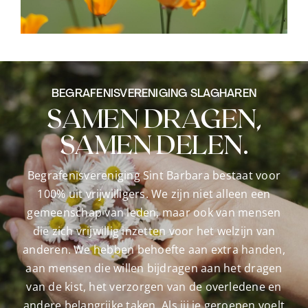
BEGRAFENISVERENIGING SLAGHAREN
SAMEN DRAGEN,
SAMEN DELEN.
Begrafenisvereniging Sint Barbara bestaat voor
100% uit vrijwilligers. We zijn niet alleen een
gemeenschap van leden, maar ook van mensen
die zich vrijwillig inzetten voor het welzijn van
anderen. We hebben behoefte aan extra handen,
aan mensen die willen bijdragen aan het dragen
van de kist, het verzorgen van de overledene en
andere belangrijke taken. Als jij je geroepen voelt